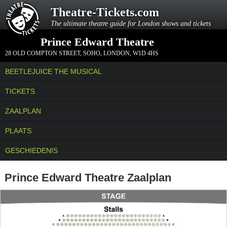
Theatre-Tickets.com
The ultimate theatre guide for London shows and tickets
Prince Edward Theatre
28 OLD COMPTON STREET
,
SOHO, LONDON
,
W1D 4HS
BEETLEJUICE THE MUSICAL
TICKETS
ZAALPLAN
PLAATS
GESCHIEDENIS
Prince Edward Theatre Zaalplan