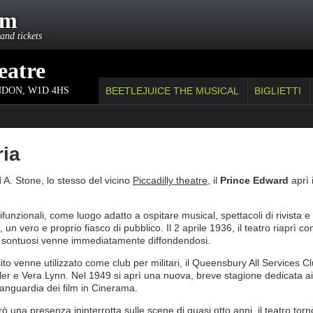
om
and tickets
eatre
NDON
,
W1D 4HS
BEETLEJUICE THE MUSICAL
BIGLIETTI
ria
 A. Stone, lo stesso del vicino
Piccadilly theatre
, il
Prince Edward
aprì i
ltifunzionali, come luogo adatto a ospitare musical, spettacoli di rivista
, un vero e proprio fiasco di pubblico. Il 2 aprile 1936, il teatro riaprì 
li sontuosi venne immediatamente diffondendosi.
to venne utilizzato come club per militari, il Queensbury All Services C
iller e Vera Lynn. Nel 1949 si aprì una nuova, breve stagione dedicata ai m
vanguardia dei film in Cinerama.
rò una presenza ininterrotta sulle scene di quasi otto anni, il teatro to