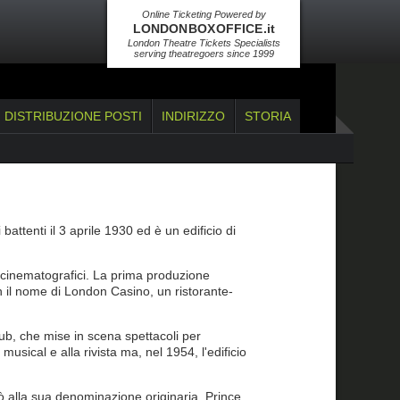
Online Ticketing Powered by
LONDON BOX OFFICE .it
London Theatre Tickets Specialists
serving theatregoers since 1999
DISTRIBUZIONE POSTI
INDIRIZZO
STORIA
 battenti il 3 aprile 1930 ed è un edificio di
 e cinematografici. La prima produzione
con il nome di London Casino, un ristorante-
lub, che mise in scena spettacoli per
usical e alla rivista ma, nel 1954, l'edificio
rnò alla sua denominazione originaria, Prince