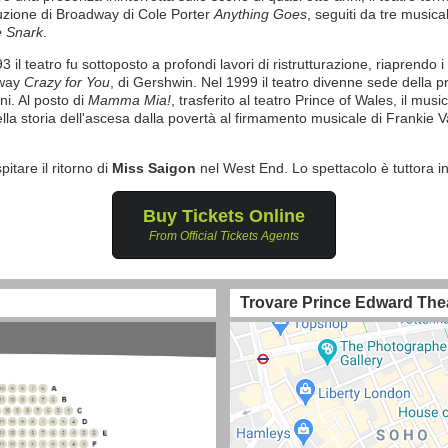
duzione di Broadway di Cole Porter
Anything Goes
, seguiti da tre music
e Snark
.
93 il teatro fu sottoposto a profondi lavori di ristrutturazione, riaprendo 
dway
Crazy for You
, di Gershwin. Nel 1999 il teatro divenne sede della p
i. Al posto di
Mamma Mia!
, trasferito al teatro Prince of Wales, il mus
lla storia dell'ascesa dalla povertà al firmamento musicale di Frankie Va
pitare il ritorno di
Miss Saigon
nel West End. Lo spettacolo è tuttora in
Buy Tickets Online
From Official Tickets Agents
Trovare Prince Edward The