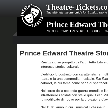
Theatre-Tickets.c
The ultimate theatre guide for London shows 
Prince Edward Th
28 OLD COMPTON STREET
,
SOHO, LO
Prince Edward Theatre Sto
Realizzato su progetto dell'architetto Edward
interesse storico culturale.
L'edificio fu costruito con caratteristiche mu
teatrale fu una commedia musicale,
Rio Rita
cabaret, la cui fama come sede di spettaco
Nel corso della seconda guerra mondiale il si
intrattenere i soldati con stelle quali Glen M
fu modificato di nuovo per la proiezione d'a
Nel 1978, anno in cui il musical Evita inaugu